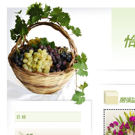
開張
目 錄